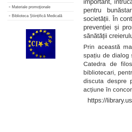
important, întruc
Materiale promoţionale
pentru bunăstar
Biblioteca Științifică Medicală
societății. În con
prevenției și pr
sănătății creierul
Prin această ma
spațiu de dialog 
Catedra de filo
bibliotecari, pent
discuta despre p
acțiune în concord
https://library.