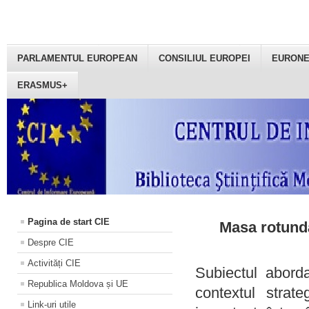
PARLAMENTUL EUROPEAN
CONSILIUL EUROPEI
EURON
ERASMUS+
Pagina de start CIE
Masa rotundă
Despre CIE
Activități CIE
Subiectul aborda
Republica Moldova și UE
contextul strat
Link-uri utile