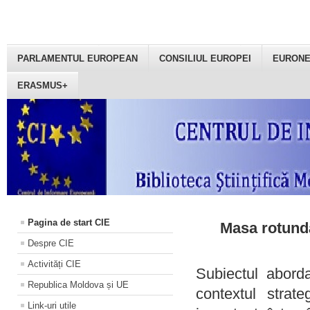
PARLAMENTUL EUROPEAN
CONSILIUL EUROPEI
EURON
ERASMUS+
Pagina de start CIE
Masa rotundă
Despre CIE
Activități CIE
Subiectul aborda
Republica Moldova și UE
contextul strat
Link-uri utile