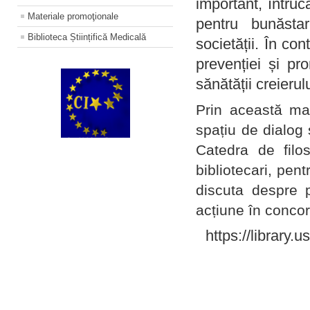
important, întruc
Materiale promoţionale
pentru bunăstar
Biblioteca Științifică Medicală
societății. În con
prevenției și pr
sănătății creierul
Prin această ma
spațiu de dialog 
Catedra de filo
bibliotecari, pent
discuta despre p
acțiune în concord
https://library.