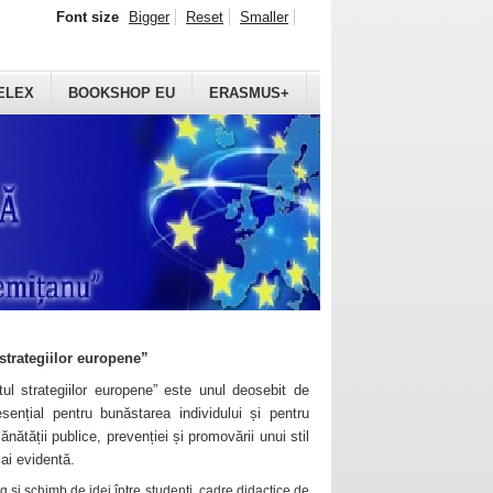
Font size
Bigger
Reset
Smaller
ELEX
BOOKSHOP EU
ERASMUS+
strategiilor europene”
ul strategiilor europene” este unul deosebit de
sențial pentru bunăstarea individului și pentru
ănătății publice, prevenției și promovării unui stil
mai evidentă.
 și schimb de idei între studenți, cadre didactice de