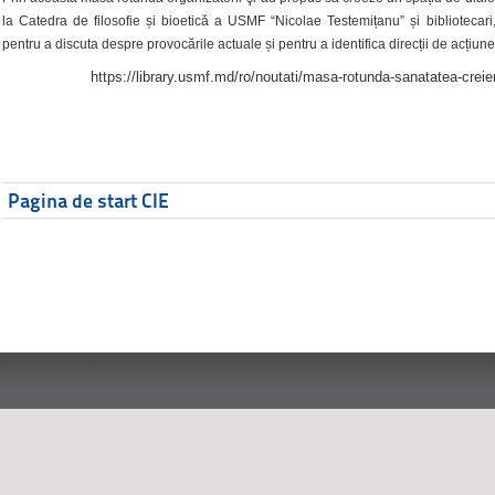
la Catedra de filosofie și bioetică a USMF “Nicolae Testemițanu” și bibliotecari,
pentru a discuta despre provocările actuale și pentru a identifica direcții de acțiune
https://library.usmf.md/ro/noutati/masa-rotunda-sanatatea-creier
Pagina de start CIE