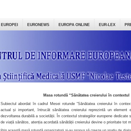
 EUROPEI
EURONEWS
EUROPA ONLINE
EUR-LEX
PR
Masa rotundă “Sănătatea creierului în contextul 
Subiectul abordat în cadrul Mesei rotunde “Sănătatea creierului în context
actual și important, întrucât sănătatea creierului reprezintă un element e
dezvoltarea durabilă a societății. În contextul strategiilor europene dedicate s
de viață sănătos, atenția acordată sănătății creierului devine o prioritate tot 
Prin această masă rotundă organizatorii şi-au propus să creeze un spațiu de dialog