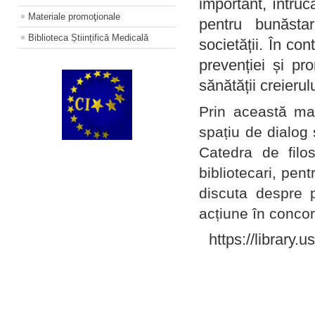
important, întruc
Materiale promoţionale
pentru bunăstar
Biblioteca Științifică Medicală
societății. În con
prevenției și pr
sănătății creierul
Prin această ma
spațiu de dialog 
Catedra de filo
bibliotecari, pent
discuta despre p
acțiune în concord
https://library.