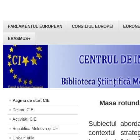
PARLAMENTUL EUROPEAN
CONSILIUL EUROPEI
EURON
ERASMUS+
Pagina de start CIE
Masa rotundă
Despre CIE
Activități CIE
Subiectul aborda
Republica Moldova și UE
contextul strat
Link-uri utile