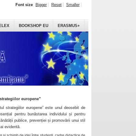
Font size
Bigger
Reset
Smaller
ELEX
BOOKSHOP EU
ERASMUS+
strategiilor europene”
ul strategiilor europene” este unul deosebit de
sențial pentru bunăstarea individului și pentru
ănătății publice, prevenției și promovării unui stil
mai evidentă.
 și schimb de idei între studenți, cadre didactice de