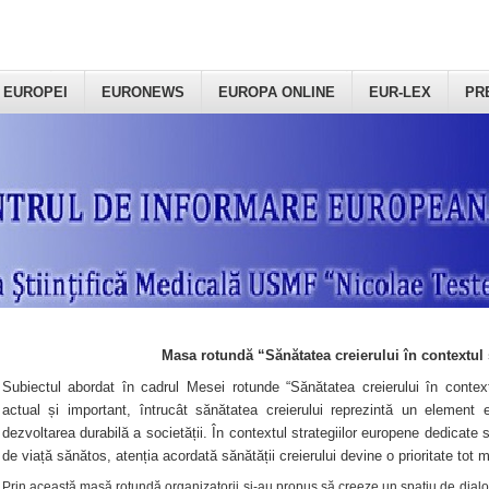
 EUROPEI
EURONEWS
EUROPA ONLINE
EUR-LEX
PR
Masa rotundă “Sănătatea creierului în contextul 
Subiectul abordat în cadrul Mesei rotunde “Sănătatea creierului în context
actual și important, întrucât sănătatea creierului reprezintă un element e
dezvoltarea durabilă a societății. În contextul strategiilor europene dedicate s
de viață sănătos, atenția acordată sănătății creierului devine o prioritate tot 
Prin această masă rotundă organizatorii şi-au propus să creeze un spațiu de dialog