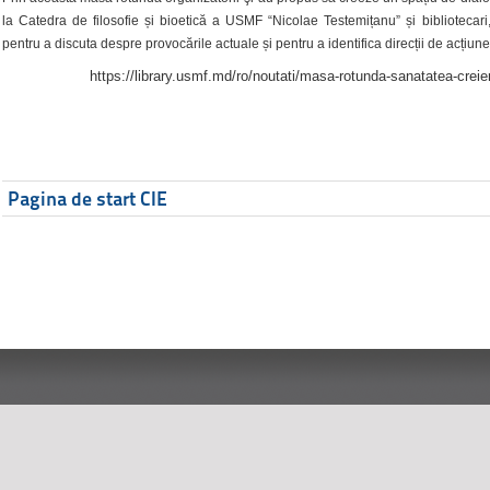
la Catedra de filosofie și bioetică a USMF “Nicolae Testemițanu” și bibliotecari,
pentru a discuta despre provocările actuale și pentru a identifica direcții de acțiune
https://library.usmf.md/ro/noutati/masa-rotunda-sanatatea-creier
Pagina de start CIE