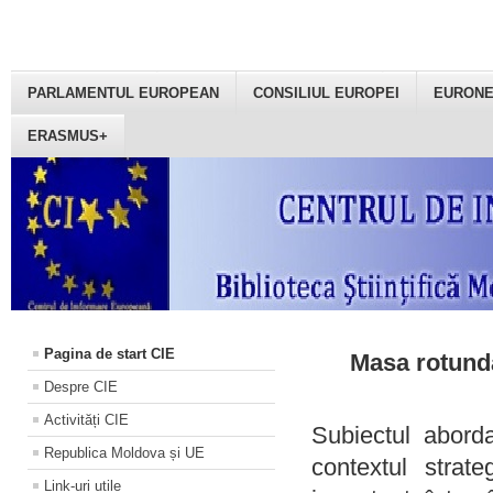
PARLAMENTUL EUROPEAN
CONSILIUL EUROPEI
EURON
ERASMUS+
Pagina de start CIE
Masa rotundă
Despre CIE
Activități CIE
Subiectul aborda
Republica Moldova și UE
contextul strat
Link-uri utile