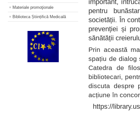
important, întruc
Materiale promoţionale
pentru bunăstar
Biblioteca Științifică Medicală
societății. În con
prevenției și pr
sănătății creierul
Prin această ma
spațiu de dialog 
Catedra de filo
bibliotecari, pent
discuta despre p
acțiune în concord
https://library.