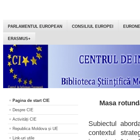
PARLAMENTUL EUROPEAN
CONSILIUL EUROPEI
EURON
ERASMUS+
Pagina de start CIE
Masa rotundă
Despre CIE
Activități CIE
Subiectul aborda
Republica Moldova și UE
contextul strat
Link-uri utile