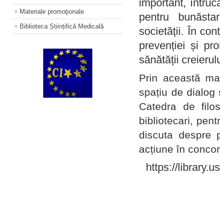
important, întruc
Materiale promoţionale
pentru bunăstar
Biblioteca Științifică Medicală
societății. În con
prevenției și pr
sănătății creierul
Prin această ma
spațiu de dialog 
Catedra de filo
bibliotecari, pent
discuta despre p
acțiune în concord
https://library.