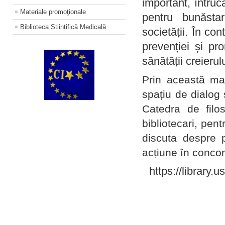
important, întruc
Materiale promoţionale
pentru bunăstar
Biblioteca Științifică Medicală
societății. În con
prevenției și pr
sănătății creierul
Prin această ma
spațiu de dialog 
Catedra de filo
bibliotecari, pent
discuta despre p
acțiune în concord
https://library.