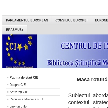
PARLAMENTUL EUROPEAN
CONSILIUL EUROPEI
EURON
ERASMUS+
Pagina de start CIE
Masa rotundă
Despre CIE
Activități CIE
Subiectul aborda
Republica Moldova și UE
contextul strat
Link-uri utile