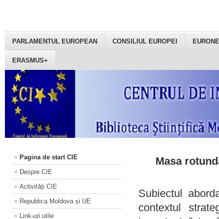
PARLAMENTUL EUROPEAN
CONSILIUL EUROPEI
EURON
ERASMUS+
Pagina de start CIE
Masa rotundă
Despre CIE
Activități CIE
Subiectul aborda
Republica Moldova și UE
contextul strat
Link-uri utile