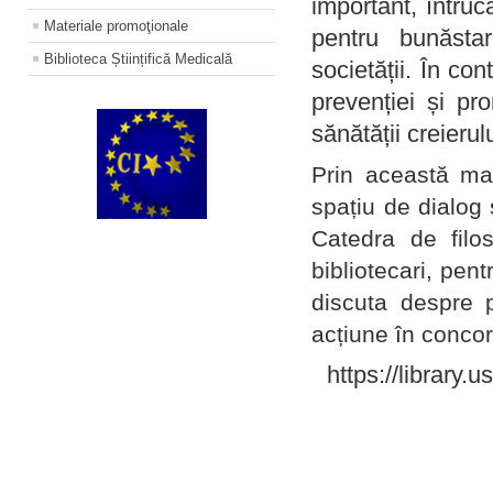
important, întruc
Materiale promoţionale
pentru bunăstar
Biblioteca Științifică Medicală
societății. În con
prevenției și pr
sănătății creierul
Prin această ma
spațiu de dialog 
Catedra de filo
bibliotecari, pent
discuta despre p
acțiune în concord
https://library.