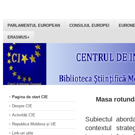
PARLAMENTUL EUROPEAN
CONSILIUL EUROPEI
EURON
ERASMUS+
Pagina de start CIE
Masa rotundă
Despre CIE
Activități CIE
Subiectul aborda
Republica Moldova și UE
contextul strat
Link-uri utile