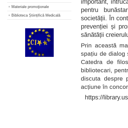
important, întruc
Materiale promoţionale
pentru bunăstar
Biblioteca Științifică Medicală
societății. În con
prevenției și pr
sănătății creierul
Prin această ma
spațiu de dialog 
Catedra de filo
bibliotecari, pent
discuta despre p
acțiune în concord
https://library.