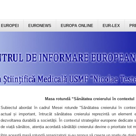
 EUROPEI
EURONEWS
EUROPA ONLINE
EUR-LEX
PR
Masa rotundă “Sănătatea creierului în contextul 
Subiectul abordat în cadrul Mesei rotunde “Sănătatea creierului în context
actual și important, întrucât sănătatea creierului reprezintă un element e
dezvoltarea durabilă a societății. În contextul strategiilor europene dedicate s
de viață sănătos, atenția acordată sănătății creierului devine o prioritate tot 
Prin această masă rotundă organizatorii şi-au propus să creeze un spațiu de dialog