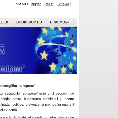
Font size
Bigger
Reset
Smaller
ELEX
BOOKSHOP EU
ERASMUS+
strategiilor europene”
ul strategiilor europene” este unul deosebit de
sențial pentru bunăstarea individului și pentru
ănătății publice, prevenției și promovării unui stil
mai evidentă.
 și schimb de idei între studenți, cadre didactice de