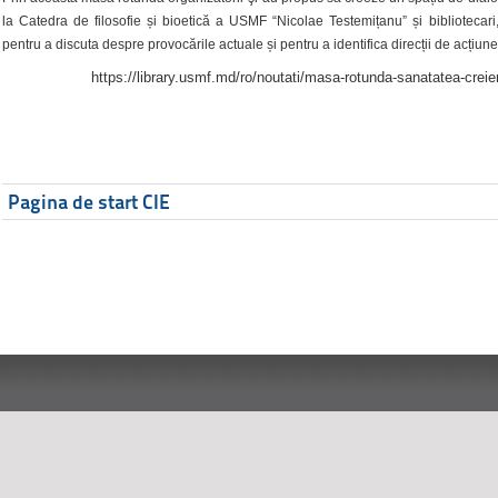
la Catedra de filosofie și bioetică a USMF “Nicolae Testemițanu” și bibliotecari,
pentru a discuta despre provocările actuale și pentru a identifica direcții de acțiune
https://library.usmf.md/ro/noutati/masa-rotunda-sanatatea-creier
Pagina de start CIE