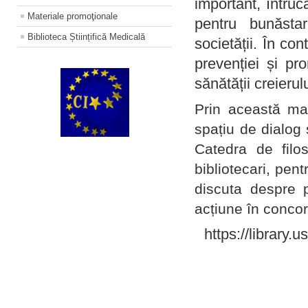
important, întruc
Materiale promoţionale
pentru bunăstar
Biblioteca Științifică Medicală
societății. În con
prevenției și pr
sănătății creierul
Prin această ma
spațiu de dialog 
Catedra de filo
bibliotecari, pent
discuta despre p
acțiune în concord
https://library.