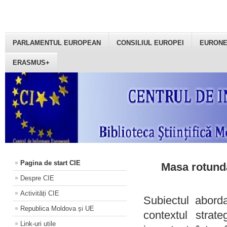
PARLAMENTUL EUROPEAN
CONSILIUL EUROPEI
EURON
ERASMUS+
Pagina de start CIE
Masa rotundă
Despre CIE
Activități CIE
Subiectul aborda
Republica Moldova și UE
contextul strat
Link-uri utile