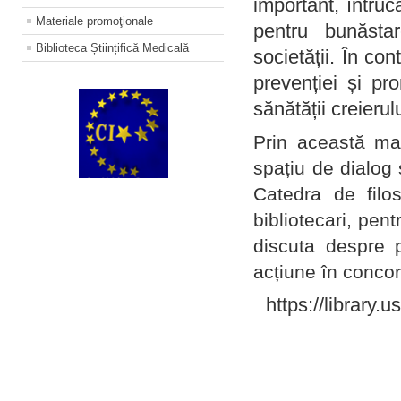
important, întruc
Materiale promoţionale
pentru bunăstar
Biblioteca Științifică Medicală
societății. În con
prevenției și pr
sănătății creierul
Prin această ma
spațiu de dialog 
Catedra de filo
bibliotecari, pent
discuta despre p
acțiune în concord
https://library.