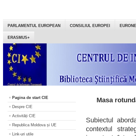
PARLAMENTUL EUROPEAN
CONSILIUL EUROPEI
EURON
ERASMUS+
Pagina de start CIE
Masa rotundă
Despre CIE
Activități CIE
Subiectul aborda
Republica Moldova și UE
contextul strat
Link-uri utile