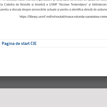
la Catedra de filosofie și bioetică a USMF “Nicolae Testemițanu” și bibliotecari,
pentru a discuta despre provocările actuale și pentru a identifica direcții de acțiune
https://library.usmf.md/ro/noutati/masa-rotunda-sanatatea-creier
Pagina de start CIE