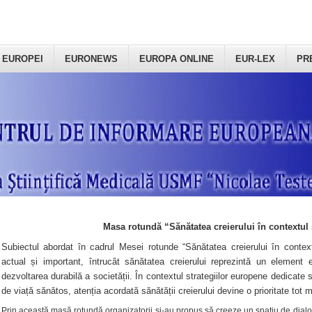
 EUROPEI
EURONEWS
EUROPA ONLINE
EUR-LEX
PR
Masa rotundă “Sănătatea creierului în contextul 
Subiectul abordat în cadrul Mesei rotunde “Sănătatea creierului în context
actual și important, întrucât sănătatea creierului reprezintă un element e
dezvoltarea durabilă a societății. În contextul strategiilor europene dedicate s
de viață sănătos, atenția acordată sănătății creierului devine o prioritate tot 
Prin această masă rotundă organizatorii şi-au propus să creeze un spațiu de dialog