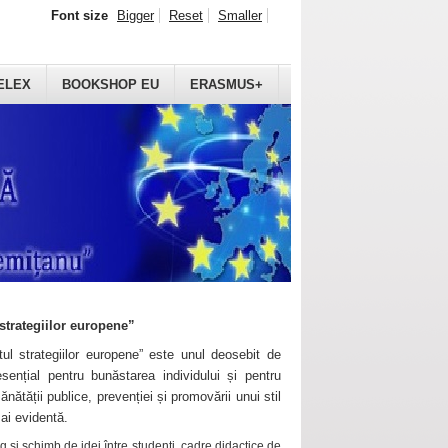
Font size
Bigger
Reset
Smaller
ELEX
BOOKSHOP EU
ERASMUS+
strategiilor europene”
ul strategiilor europene” este unul deosebit de
sențial pentru bunăstarea individului și pentru
ănătății publice, prevenției și promovării unui stil
mai evidentă.
 și schimb de idei între studenți, cadre didactice de