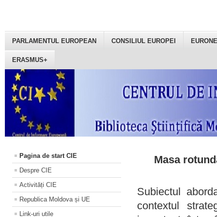
PARLAMENTUL EUROPEAN
CONSILIUL EUROPEI
EURON
ERASMUS+
Pagina de start CIE
Masa rotundă
Despre CIE
Activități CIE
Subiectul aborda
Republica Moldova și UE
contextul strat
Link-uri utile