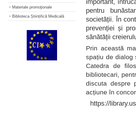
important, întruc
Materiale promoţionale
pentru bunăstar
Biblioteca Științifică Medicală
societății. În con
prevenției și pr
sănătății creierul
Prin această ma
spațiu de dialog 
Catedra de filo
bibliotecari, pent
discuta despre p
acțiune în concord
https://library.