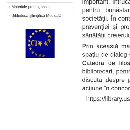
important, întruc
Materiale promoţionale
pentru bunăstar
Biblioteca Științifică Medicală
societății. În con
prevenției și pr
sănătății creierul
Prin această ma
spațiu de dialog 
Catedra de filo
bibliotecari, pent
discuta despre p
acțiune în concord
https://library.