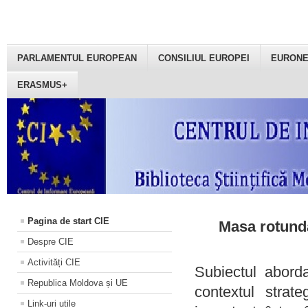
PARLAMENTUL EUROPEAN
CONSILIUL EUROPEI
EURON
ERASMUS+
Pagina de start CIE
Masa rotundă
Despre CIE
Activități CIE
Subiectul aborda
Republica Moldova și UE
contextul strat
Link-uri utile