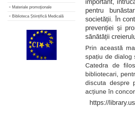
important, întruc
Materiale promoţionale
pentru bunăstar
Biblioteca Științifică Medicală
societății. În con
prevenției și pr
sănătății creierul
Prin această ma
spațiu de dialog 
Catedra de filo
bibliotecari, pent
discuta despre p
acțiune în concord
https://library.