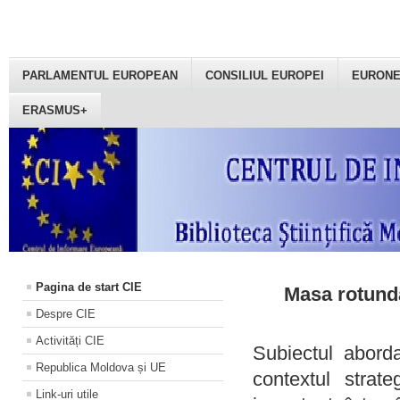
PARLAMENTUL EUROPEAN
CONSILIUL EUROPEI
EURON
ERASMUS+
Pagina de start CIE
Masa rotundă
Despre CIE
Activități CIE
Subiectul aborda
Republica Moldova și UE
contextul strat
Link-uri utile