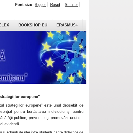
Font size
Bigger
Reset
Smaller
ELEX
BOOKSHOP EU
ERASMUS+
strategiilor europene”
ul strategiilor europene” este unul deosebit de
sențial pentru bunăstarea individului și pentru
ănătății publice, prevenției și promovării unui stil
mai evidentă.
 și schimb de idei între studenți, cadre didactice de