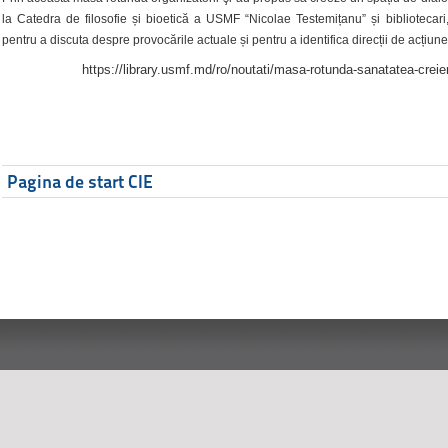
la Catedra de filosofie și bioetică a USMF “Nicolae Testemițanu” și bibliotecari,
pentru a discuta despre provocările actuale și pentru a identifica direcții de acțiune
https://library.usmf.md/ro/noutati/masa-rotunda-sanatatea-creier
Pagina de start CIE