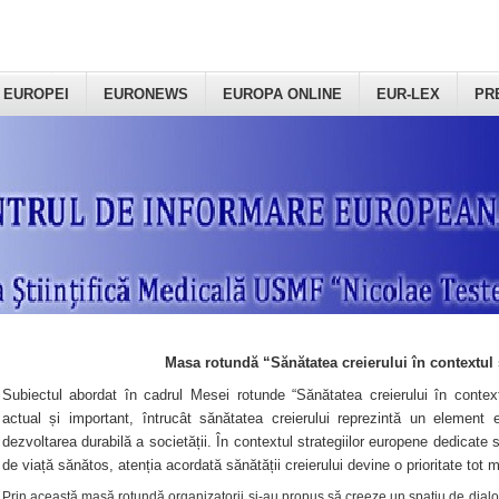
 EUROPEI
EURONEWS
EUROPA ONLINE
EUR-LEX
PR
Masa rotundă “Sănătatea creierului în contextul 
Subiectul abordat în cadrul Mesei rotunde “Sănătatea creierului în context
actual și important, întrucât sănătatea creierului reprezintă un element e
dezvoltarea durabilă a societății. În contextul strategiilor europene dedicate s
de viață sănătos, atenția acordată sănătății creierului devine o prioritate tot 
Prin această masă rotundă organizatorii şi-au propus să creeze un spațiu de dialog