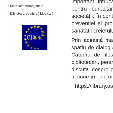
important, întruc
Materiale promoţionale
pentru bunăstar
Biblioteca Științifică Medicală
societății. În con
prevenției și pr
sănătății creierul
Prin această ma
spațiu de dialog 
Catedra de filo
bibliotecari, pent
discuta despre p
acțiune în concord
https://library.