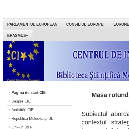
PARLAMENTUL EUROPEAN
CONSILIUL EUROPEI
EURON
ERASMUS+
Pagina de start CIE
Masa rotundă
Despre CIE
Activități CIE
Subiectul aborda
Republica Moldova și UE
contextul strat
Link-uri utile