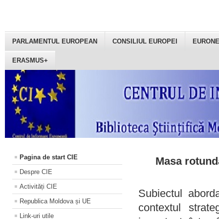
PARLAMENTUL EUROPEAN
CONSILIUL EUROPEI
EURON
ERASMUS+
Pagina de start CIE
Masa rotundă
Despre CIE
Activități CIE
Subiectul aborda
Republica Moldova și UE
contextul strat
Link-uri utile