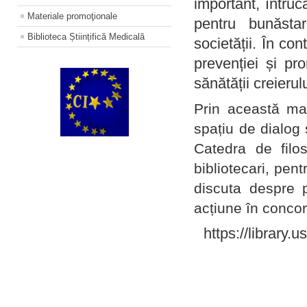
important, întruc
Materiale promoţionale
pentru bunăstar
Biblioteca Științifică Medicală
societății. În con
prevenției și pr
sănătății creierul
Prin această ma
spațiu de dialog 
Catedra de filo
bibliotecari, pent
discuta despre p
acțiune în concord
https://library.