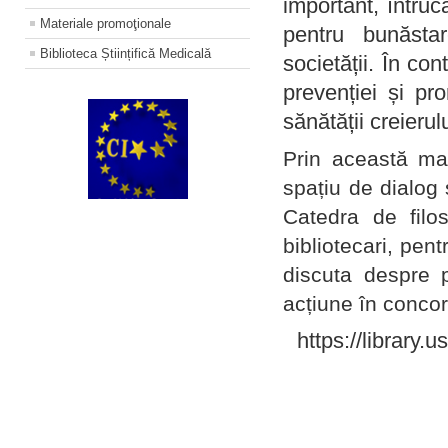
important, întruc
Materiale promoţionale
pentru bunăstar
Biblioteca Științifică Medicală
societății. În con
prevenției și pr
sănătății creierul
Prin această ma
spațiu de dialog 
Catedra de filo
bibliotecari, pent
discuta despre p
acțiune în concord
https://library.