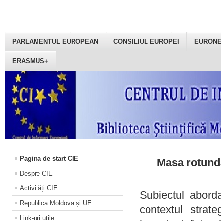
PARLAMENTUL EUROPEAN
CONSILIUL EUROPEI
EURON
ERASMUS+
Pagina de start CIE
Masa rotundă
Despre CIE
Activități CIE
Subiectul aborda
Republica Moldova și UE
contextul strat
Link-uri utile