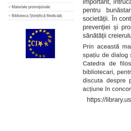
important, întruc
Materiale promoţionale
pentru bunăstar
Biblioteca Științifică Medicală
societății. În con
prevenției și pr
sănătății creierul
Prin această ma
spațiu de dialog 
Catedra de filo
bibliotecari, pent
discuta despre p
acțiune în concord
https://library.