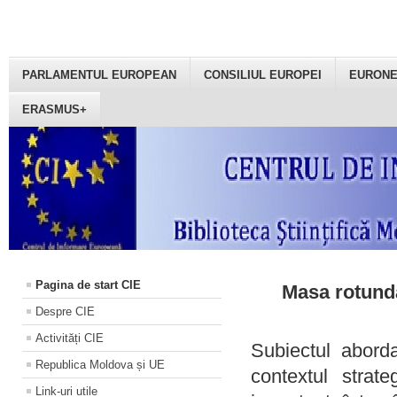
PARLAMENTUL EUROPEAN
CONSILIUL EUROPEI
EURON
ERASMUS+
Pagina de start CIE
Masa rotundă
Despre CIE
Activități CIE
Subiectul aborda
Republica Moldova și UE
contextul strat
Link-uri utile