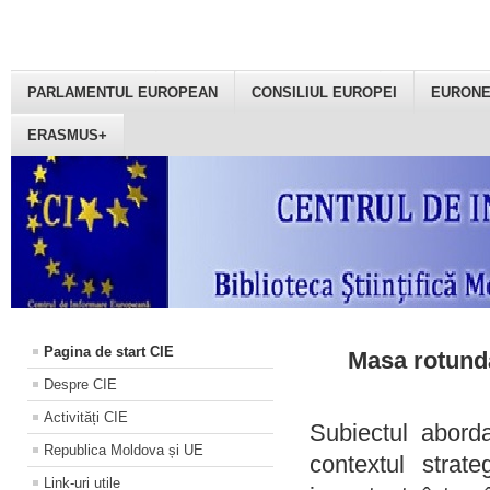
PARLAMENTUL EUROPEAN
CONSILIUL EUROPEI
EURON
ERASMUS+
Pagina de start CIE
Masa rotundă
Despre CIE
Activități CIE
Subiectul aborda
Republica Moldova și UE
contextul strat
Link-uri utile