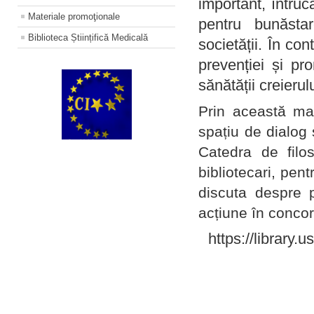
important, întruc
Materiale promoţionale
pentru bunăstar
Biblioteca Științifică Medicală
societății. În con
prevenției și pr
sănătății creierul
Prin această ma
spațiu de dialog 
Catedra de filo
bibliotecari, pent
discuta despre p
acțiune în concord
https://library.