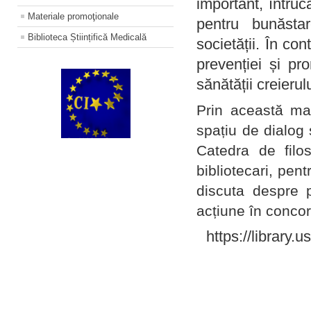
important, întruc
Materiale promoţionale
pentru bunăstar
Biblioteca Științifică Medicală
societății. În con
prevenției și pr
sănătății creierul
Prin această ma
spațiu de dialog 
Catedra de filo
bibliotecari, pent
discuta despre p
acțiune în concord
https://library.