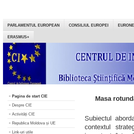
PARLAMENTUL EUROPEAN
CONSILIUL EUROPEI
EURON
ERASMUS+
Pagina de start CIE
Masa rotundă
Despre CIE
Activități CIE
Subiectul aborda
Republica Moldova și UE
contextul strat
Link-uri utile