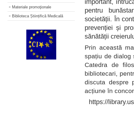
important, întruc
Materiale promoţionale
pentru bunăstar
Biblioteca Științifică Medicală
societății. În con
prevenției și pr
sănătății creierul
Prin această ma
spațiu de dialog 
Catedra de filo
bibliotecari, pent
discuta despre p
acțiune în concord
https://library.