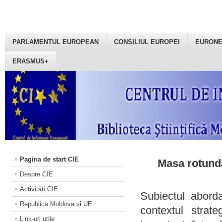
PARLAMENTUL EUROPEAN
CONSILIUL EUROPEI
EURON
ERASMUS+
Pagina de start CIE
Masa rotundă
Despre CIE
Activități CIE
Subiectul aborda
Republica Moldova și UE
contextul strat
Link-uri utile