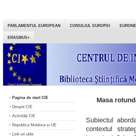
PARLAMENTUL EUROPEAN
CONSILIUL EUROPEI
EURON
ERASMUS+
Pagina de start CIE
Masa rotundă
Despre CIE
Activități CIE
Subiectul aborda
Republica Moldova și UE
contextul strat
Link-uri utile