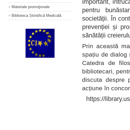
important, întruc
Materiale promoţionale
pentru bunăstar
Biblioteca Științifică Medicală
societății. În con
prevenției și pr
sănătății creierul
Prin această ma
spațiu de dialog 
Catedra de filo
bibliotecari, pent
discuta despre p
acțiune în concord
https://library.