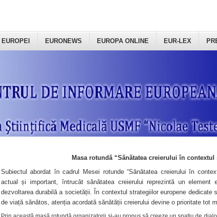
 EUROPEI
EURONEWS
EUROPA ONLINE
EUR-LEX
PR
Masa rotundă “Sănătatea creierului în contextul 
Subiectul abordat în cadrul Mesei rotunde “Sănătatea creierului în context
actual și important, întrucât sănătatea creierului reprezintă un element e
dezvoltarea durabilă a societății. În contextul strategiilor europene dedicate s
de viață sănătos, atenția acordată sănătății creierului devine o prioritate tot 
Prin această masă rotundă organizatorii şi-au propus să creeze un spațiu de dialog