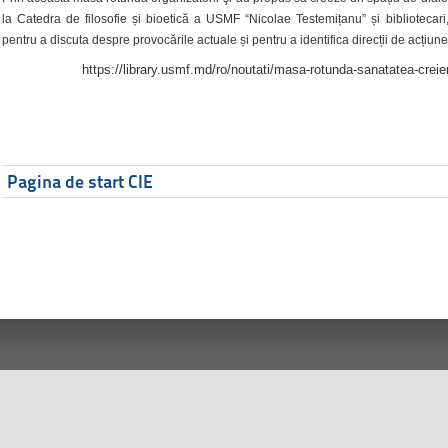
la Catedra de filosofie și bioetică a USMF “Nicolae Testemițanu” și bibliotecari,
pentru a discuta despre provocările actuale și pentru a identifica direcții de acțiune
https://library.usmf.md/ro/noutati/masa-rotunda-sanatatea-creier
Pagina de start CIE