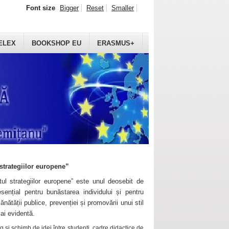
Font size
Bigger
Reset
Smaller
ELEX
BOOKSHOP EU
ERASMUS+
strategiilor europene”
ul strategiilor europene” este unul deosebit de
sențial pentru bunăstarea individului și pentru
ănătății publice, prevenției și promovării unui stil
mai evidentă.
 și schimb de idei între studenți, cadre didactice de