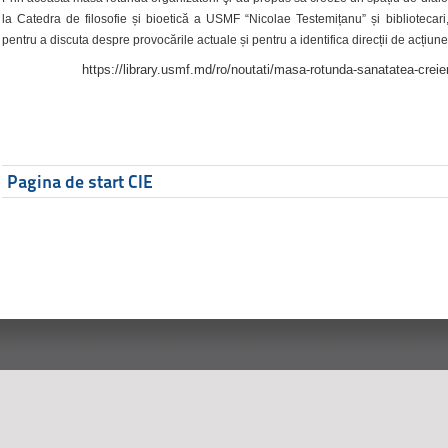
la Catedra de filosofie și bioetică a USMF “Nicolae Testemițanu” și bibliotecari,
pentru a discuta despre provocările actuale și pentru a identifica direcții de acțiune
https://library.usmf.md/ro/noutati/masa-rotunda-sanatatea-creier
Pagina de start CIE