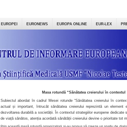
 EUROPEI
EURONEWS
EUROPA ONLINE
EUR-LEX
PR
Masa rotundă “Sănătatea creierului în contextul 
Subiectul abordat în cadrul Mesei rotunde “Sănătatea creierului în context
actual și important, întrucât sănătatea creierului reprezintă un element e
dezvoltarea durabilă a societății. În contextul strategiilor europene dedicate s
de viață sănătos, atenția acordată sănătății creierului devine o prioritate tot 
Prin această masă rotundă organizatorii şi-au propus să creeze un spațiu de dialog