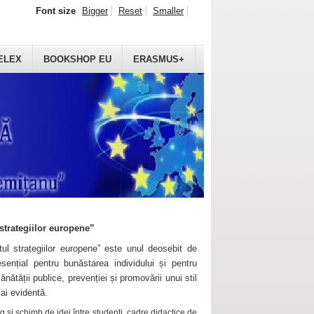
Font size
Bigger
Reset
Smaller
ELEX
BOOKSHOP EU
ERASMUS+
strategiilor europene”
ul strategiilor europene” este unul deosebit de
sențial pentru bunăstarea individului și pentru
ănătății publice, prevenției și promovării unui stil
mai evidentă.
 și schimb de idei între studenți, cadre didactice de