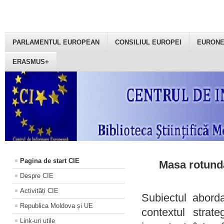
PARLAMENTUL EUROPEAN
CONSILIUL EUROPEI
EURON
ERASMUS+
Pagina de start CIE
Masa rotundă
Despre CIE
Activități CIE
Subiectul aborda
Republica Moldova și UE
contextul strat
Link-uri utile