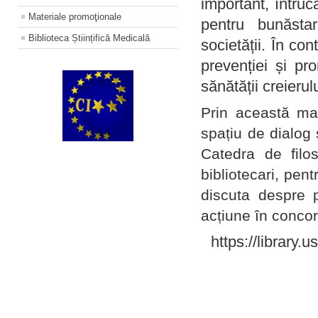
important, întruc
Materiale promoţionale
pentru bunăstar
Biblioteca Științifică Medicală
societății. În con
prevenției și pr
sănătății creierul
Prin această ma
spațiu de dialog 
Catedra de filo
bibliotecari, pent
discuta despre p
acțiune în concord
https://library.