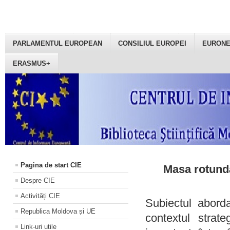
PARLAMENTUL EUROPEAN
CONSILIUL EUROPEI
EURON
ERASMUS+
Pagina de start CIE
Masa rotundă
Despre CIE
Activități CIE
Subiectul aborda
Republica Moldova și UE
contextul strat
Link-uri utile