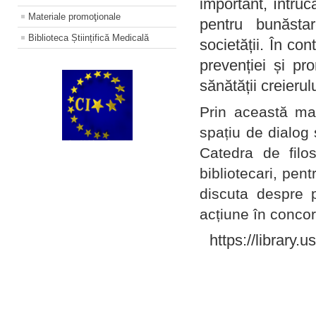
important, întruc
Materiale promoţionale
pentru bunăstar
Biblioteca Științifică Medicală
societății. În con
prevenției și pr
sănătății creierul
Prin această ma
spațiu de dialog 
Catedra de filo
bibliotecari, pent
discuta despre p
acțiune în concord
https://library.