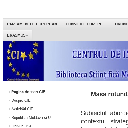
PARLAMENTUL EUROPEAN
CONSILIUL EUROPEI
EURON
ERASMUS+
Pagina de start CIE
Masa rotundă
Despre CIE
Activități CIE
Subiectul aborda
Republica Moldova și UE
contextul strat
Link-uri utile