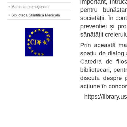
important, întruc
Materiale promoţionale
pentru bunăstar
Biblioteca Științifică Medicală
societății. În con
prevenției și pr
sănătății creierul
Prin această ma
spațiu de dialog 
Catedra de filo
bibliotecari, pent
discuta despre p
acțiune în concord
https://library.