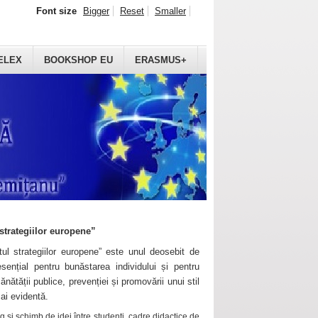
Font size
Bigger
Reset
Smaller
ELEX
BOOKSHOP EU
ERASMUS+
strategiilor europene”
ul strategiilor europene” este unul deosebit de
sențial pentru bunăstarea individului și pentru
ănătății publice, prevenției și promovării unui stil
mai evidentă.
 și schimb de idei între studenți, cadre didactice de