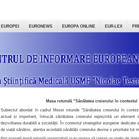
 EUROPEI
EURONEWS
EUROPA ONLINE
EUR-LEX
PR
Masa rotundă “Sănătatea creierului în contextul 
Subiectul abordat în cadrul Mesei rotunde “Sănătatea creierului în context
actual și important, întrucât sănătatea creierului reprezintă un element e
dezvoltarea durabilă a societății. În contextul strategiilor europene dedicate s
de viață sănătos, atenția acordată sănătății creierului devine o prioritate tot 
Prin această masă rotundă organizatorii şi-au propus să creeze un spațiu de dialog