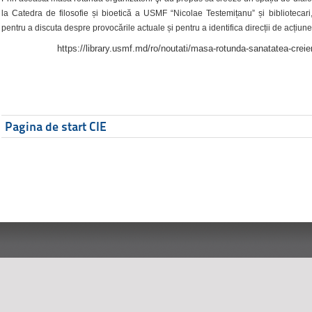
la Catedra de filosofie și bioetică a USMF “Nicolae Testemițanu” și bibliotecari,
pentru a discuta despre provocările actuale și pentru a identifica direcții de acțiune
https://library.usmf.md/ro/noutati/masa-rotunda-sanatatea-creier
Pagina de start CIE