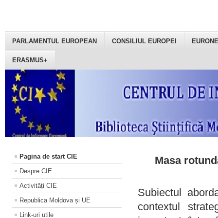
PARLAMENTUL EUROPEAN
CONSILIUL EUROPEI
EURON
ERASMUS+
Pagina de start CIE
Masa rotundă
Despre CIE
Activități CIE
Subiectul aborda
Republica Moldova și UE
contextul strat
Link-uri utile