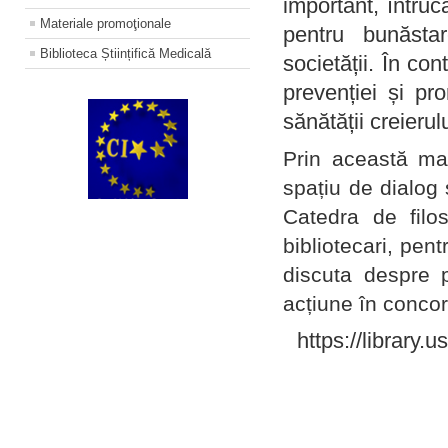
important, întruc
Materiale promoţionale
pentru bunăstar
Biblioteca Științifică Medicală
societății. În con
prevenției și pr
sănătății creierul
Prin această ma
spațiu de dialog 
Catedra de filo
bibliotecari, pent
discuta despre p
acțiune în concord
https://library.