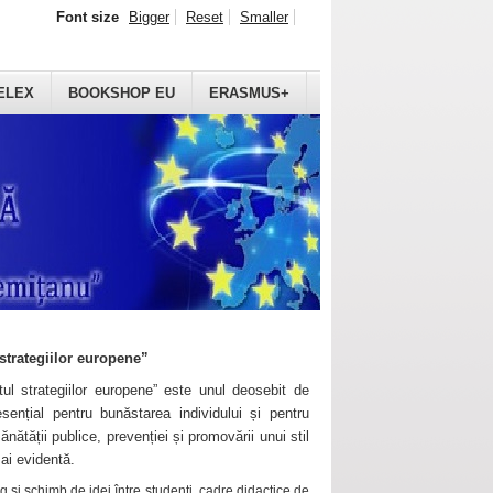
Font size
Bigger
Reset
Smaller
ELEX
BOOKSHOP EU
ERASMUS+
strategiilor europene”
ul strategiilor europene” este unul deosebit de
sențial pentru bunăstarea individului și pentru
ănătății publice, prevenției și promovării unui stil
mai evidentă.
 și schimb de idei între studenți, cadre didactice de