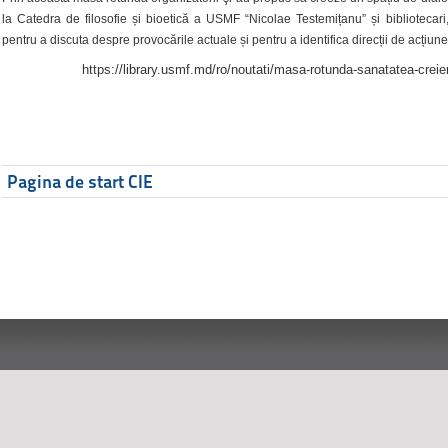
la Catedra de filosofie și bioetică a USMF “Nicolae Testemițanu” și bibliotecari,
pentru a discuta despre provocările actuale și pentru a identifica direcții de acțiune
https://library.usmf.md/ro/noutati/masa-rotunda-sanatatea-creier
Pagina de start CIE