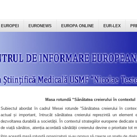
 EUROPEI
EURONEWS
EUROPA ONLINE
EUR-LEX
PR
Masa rotundă “Sănătatea creierului în contextul 
Subiectul abordat în cadrul Mesei rotunde “Sănătatea creierului în context
actual și important, întrucât sănătatea creierului reprezintă un element e
dezvoltarea durabilă a societății. În contextul strategiilor europene dedicate s
de viață sănătos, atenția acordată sănătății creierului devine o prioritate tot 
Prin această masă rotundă organizatorii şi-au propus să creeze un spațiu de dialog