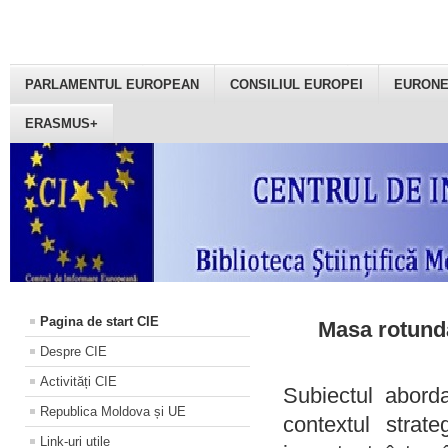
PARLAMENTUL EUROPEAN
CONSILIUL EUROPEI
EURON
ERASMUS+
Pagina de start CIE
Masa rotundă
Despre CIE
Activități CIE
Subiectul aborda
Republica Moldova și UE
contextul strat
Link-uri utile