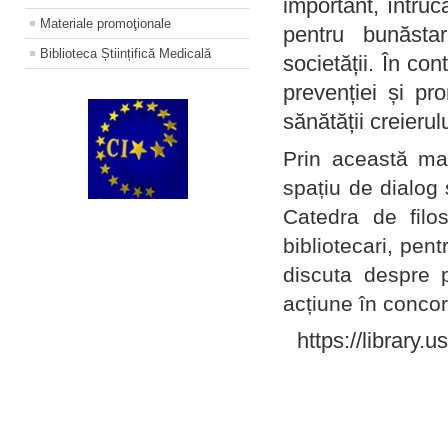
important, întruc
Materiale promoţionale
pentru bunăstar
Biblioteca Științifică Medicală
societății. În con
prevenției și pr
sănătății creierul
Prin această ma
spațiu de dialog 
Catedra de filo
bibliotecari, pent
discuta despre p
acțiune în concord
https://library.