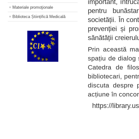
important, întruc
Materiale promoţionale
pentru bunăstar
Biblioteca Științifică Medicală
societății. În con
prevenției și pr
sănătății creierul
Prin această ma
spațiu de dialog 
Catedra de filo
bibliotecari, pent
discuta despre p
acțiune în concord
https://library.