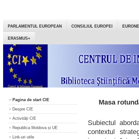
PARLAMENTUL EUROPEAN
CONSILIUL EUROPEI
EURON
ERASMUS+
Pagina de start CIE
Masa rotundă
Despre CIE
Activități CIE
Subiectul aborda
Republica Moldova și UE
contextul strat
Link-uri utile