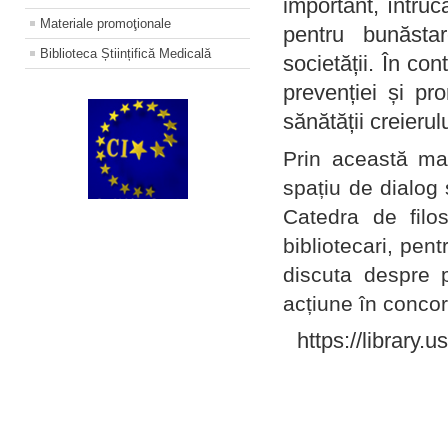
important, întruc
Materiale promoţionale
pentru bunăstar
Biblioteca Științifică Medicală
societății. În con
prevenției și pr
sănătății creierul
Prin această ma
spațiu de dialog 
Catedra de filo
bibliotecari, pent
discuta despre p
acțiune în concord
https://library.