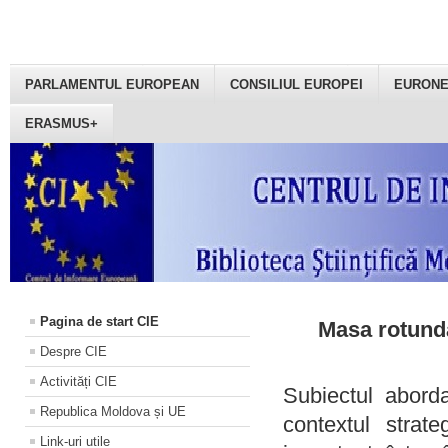
PARLAMENTUL EUROPEAN
CONSILIUL EUROPEI
EURON
ERASMUS+
Pagina de start CIE
Masa rotundă
Despre CIE
Activități CIE
Subiectul aborda
Republica Moldova și UE
contextul strat
Link-uri utile