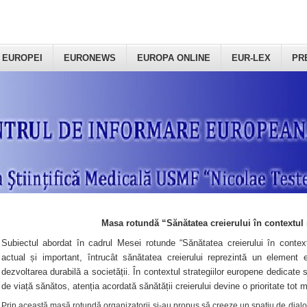
 EUROPEI
EURONEWS
EUROPA ONLINE
EUR-LEX
PR
Masa rotundă “Sănătatea creierului în contextul 
Subiectul abordat în cadrul Mesei rotunde “Sănătatea creierului în context
actual și important, întrucât sănătatea creierului reprezintă un element e
dezvoltarea durabilă a societății. În contextul strategiilor europene dedicate s
de viață sănătos, atenția acordată sănătății creierului devine o prioritate tot 
Prin această masă rotundă organizatorii şi-au propus să creeze un spațiu de dialog