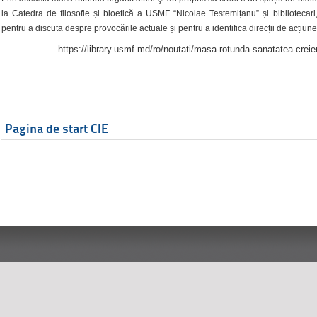
la Catedra de filosofie și bioetică a USMF “Nicolae Testemițanu” și bibliotecari,
pentru a discuta despre provocările actuale și pentru a identifica direcții de acțiune
https://library.usmf.md/ro/noutati/masa-rotunda-sanatatea-creier
Pagina de start CIE