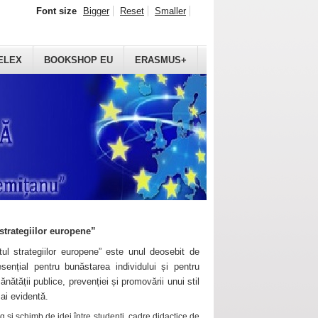
Font size
Bigger
Reset
Smaller
ELEX
BOOKSHOP EU
ERASMUS+
strategiilor europene”
ul strategiilor europene” este unul deosebit de
sențial pentru bunăstarea individului și pentru
ănătății publice, prevenției și promovării unui stil
mai evidentă.
 și schimb de idei între studenți, cadre didactice de