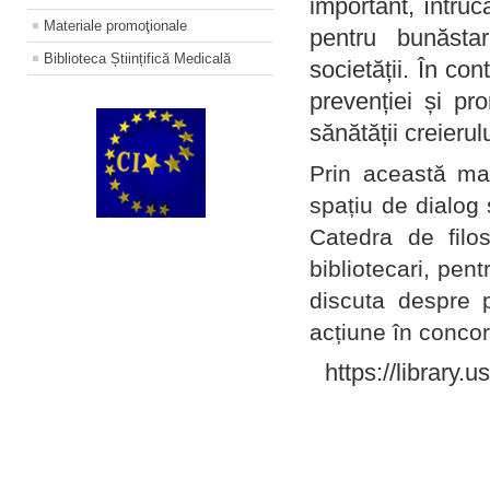
important, întruc
Materiale promoţionale
pentru bunăstar
Biblioteca Științifică Medicală
societății. În con
prevenției și pr
sănătății creierul
Prin această ma
spațiu de dialog 
Catedra de filo
bibliotecari, pent
discuta despre p
acțiune în concord
https://library.