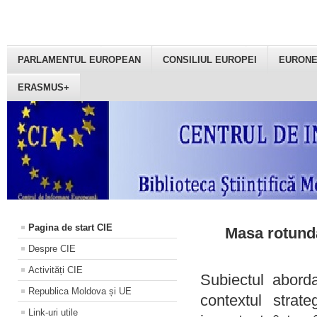
PARLAMENTUL EUROPEAN
CONSILIUL EUROPEI
EURON
ERASMUS+
Pagina de start CIE
Masa rotundă
Despre CIE
Activități CIE
Subiectul aborda
Republica Moldova și UE
contextul strat
Link-uri utile