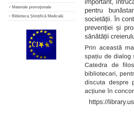
important, întruc
Materiale promoţionale
pentru bunăstar
Biblioteca Științifică Medicală
societății. În con
prevenției și pr
sănătății creierul
Prin această ma
spațiu de dialog 
Catedra de filo
bibliotecari, pent
discuta despre p
acțiune în concord
https://library.