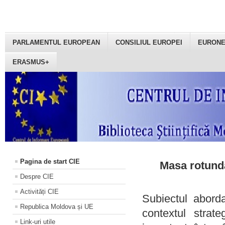
PARLAMENTUL EUROPEAN
CONSILIUL EUROPEI
EURON
ERASMUS+
Pagina de start CIE
Masa rotundă
Despre CIE
Activități CIE
Subiectul aborda
Republica Moldova și UE
contextul strat
Link-uri utile