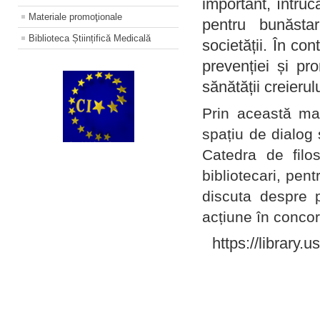
important, întruc
Materiale promoţionale
pentru bunăstar
Biblioteca Științifică Medicală
societății. În con
prevenției și pr
sănătății creierul
Prin această ma
spațiu de dialog 
Catedra de filo
bibliotecari, pent
discuta despre p
acțiune în concord
https://library.