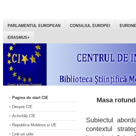
PARLAMENTUL EUROPEAN
CONSILIUL EUROPEI
EURON
ERASMUS+
Pagina de start CIE
Masa rotundă
Despre CIE
Activități CIE
Subiectul aborda
Republica Moldova și UE
contextul strat
Link-uri utile