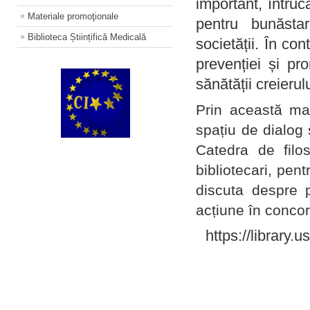
important, întruc
Materiale promoţionale
pentru bunăstar
Biblioteca Științifică Medicală
societății. În con
prevenției și pr
sănătății creierul
Prin această ma
spațiu de dialog 
Catedra de filo
bibliotecari, pent
discuta despre p
acțiune în concord
https://library.