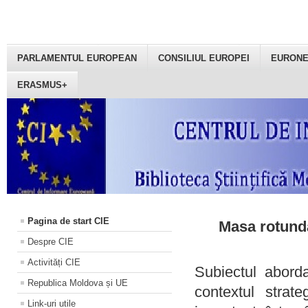
PARLAMENTUL EUROPEAN
CONSILIUL EUROPEI
EURON
ERASMUS+
Pagina de start CIE
Masa rotundă
Despre CIE
Activități CIE
Subiectul aborda
Republica Moldova și UE
contextul strat
Link-uri utile