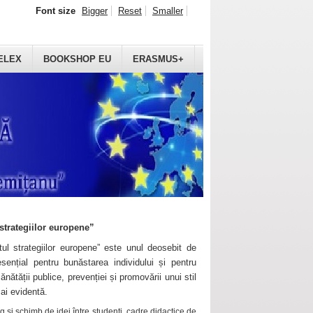
Font size
Bigger
Reset
Smaller
ELEX
BOOKSHOP EU
ERASMUS+
strategiilor europene”
ul strategiilor europene” este unul deosebit de
sențial pentru bunăstarea individului și pentru
ănătății publice, prevenției și promovării unui stil
mai evidentă.
 și schimb de idei între studenți, cadre didactice de