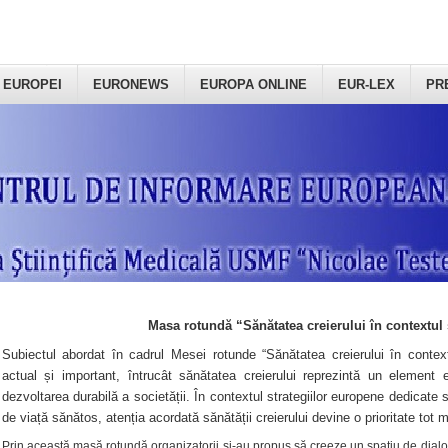
 EUROPEI
EURONEWS
EUROPA ONLINE
EUR-LEX
PR
Masa rotundă “Sănătatea creierului în contextul 
Subiectul abordat în cadrul Mesei rotunde “Sănătatea creierului în context
actual și important, întrucât sănătatea creierului reprezintă un element e
dezvoltarea durabilă a societății. În contextul strategiilor europene dedicate s
de viață sănătos, atenția acordată sănătății creierului devine o prioritate tot 
Prin această masă rotundă organizatorii şi-au propus să creeze un spațiu de dialog