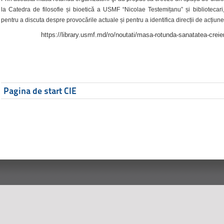
la Catedra de filosofie și bioetică a USMF “Nicolae Testemițanu” și bibliotecari,
pentru a discuta despre provocările actuale și pentru a identifica direcții de acțiune
https://library.usmf.md/ro/noutati/masa-rotunda-sanatatea-creier
Pagina de start CIE