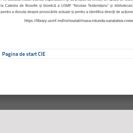
la Catedra de filosofie și bioetică a USMF “Nicolae Testemițanu” și bibliotecari,
pentru a discuta despre provocările actuale și pentru a identifica direcții de acțiune
https://library.usmf.md/ro/noutati/masa-rotunda-sanatatea-creier
Pagina de start CIE