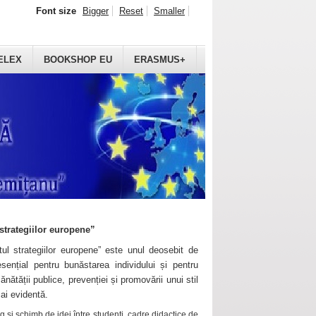
Font size
Bigger
Reset
Smaller
ELEX
BOOKSHOP EU
ERASMUS+
strategiilor europene”
ul strategiilor europene” este unul deosebit de
sențial pentru bunăstarea individului și pentru
ănătății publice, prevenției și promovării unui stil
mai evidentă.
 și schimb de idei între studenți, cadre didactice de