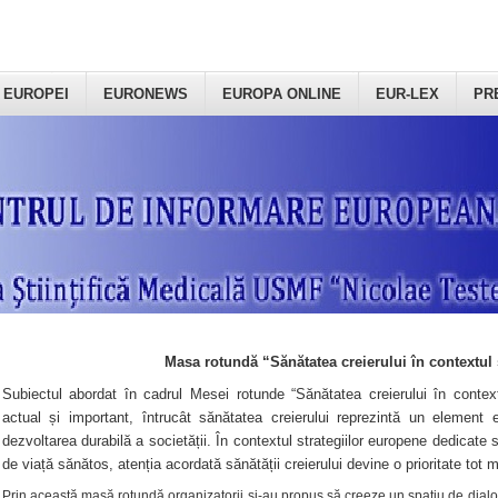
 EUROPEI
EURONEWS
EUROPA ONLINE
EUR-LEX
PR
Masa rotundă “Sănătatea creierului în contextul 
Subiectul abordat în cadrul Mesei rotunde “Sănătatea creierului în context
actual și important, întrucât sănătatea creierului reprezintă un element e
dezvoltarea durabilă a societății. În contextul strategiilor europene dedicate s
de viață sănătos, atenția acordată sănătății creierului devine o prioritate tot 
Prin această masă rotundă organizatorii şi-au propus să creeze un spațiu de dialog