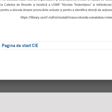
la Catedra de filosofie și bioetică a USMF “Nicolae Testemițanu” și bibliotecari,
pentru a discuta despre provocările actuale și pentru a identifica direcții de acțiune
https://library.usmf.md/ro/noutati/masa-rotunda-sanatatea-creier
Pagina de start CIE