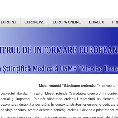
 EUROPEI
EURONEWS
EUROPA ONLINE
EUR-LEX
PR
Masa rotundă “Sănătatea creierului în contextul 
Subiectul abordat în cadrul Mesei rotunde “Sănătatea creierului în context
actual și important, întrucât sănătatea creierului reprezintă un element e
dezvoltarea durabilă a societății. În contextul strategiilor europene dedicate s
de viață sănătos, atenția acordată sănătății creierului devine o prioritate tot 
Prin această masă rotundă organizatorii şi-au propus să creeze un spațiu de dialog