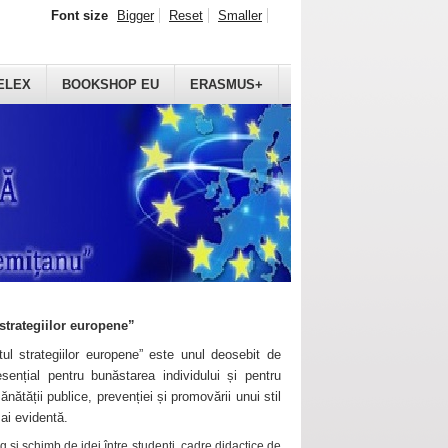
Font size
Bigger
Reset
Smaller
ELEX
BOOKSHOP EU
ERASMUS+
strategiilor europene”
ul strategiilor europene” este unul deosebit de
sențial pentru bunăstarea individului și pentru
ănătății publice, prevenției și promovării unui stil
mai evidentă.
 și schimb de idei între studenți, cadre didactice de