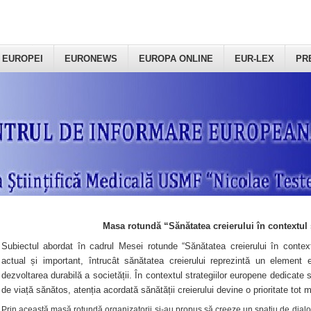
 EUROPEI
EURONEWS
EUROPA ONLINE
EUR-LEX
PR
Masa rotundă “Sănătatea creierului în contextul 
Subiectul abordat în cadrul Mesei rotunde “Sănătatea creierului în context
actual și important, întrucât sănătatea creierului reprezintă un element e
dezvoltarea durabilă a societății. În contextul strategiilor europene dedicate s
de viață sănătos, atenția acordată sănătății creierului devine o prioritate tot 
Prin această masă rotundă organizatorii şi-au propus să creeze un spațiu de dialog