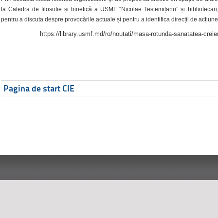
la Catedra de filosofie și bioetică a USMF “Nicolae Testemițanu” și bibliotecari,
pentru a discuta despre provocările actuale și pentru a identifica direcții de acțiune
https://library.usmf.md/ro/noutati/masa-rotunda-sanatatea-creier
Pagina de start CIE