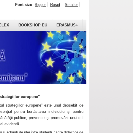
Font size
Bigger
Reset
Smaller
ELEX
BOOKSHOP EU
ERASMUS+
strategiilor europene”
ul strategiilor europene” este unul deosebit de
sențial pentru bunăstarea individului și pentru
ănătății publice, prevenției și promovării unui stil
mai evidentă.
 și schimb de idei între studenți, cadre didactice de