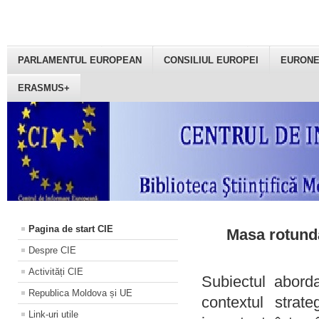
PARLAMENTUL EUROPEAN
CONSILIUL EUROPEI
EURON
ERASMUS+
Pagina de start CIE
Masa rotundă
Despre CIE
Activități CIE
Subiectul aborda
Republica Moldova și UE
contextul strat
Link-uri utile