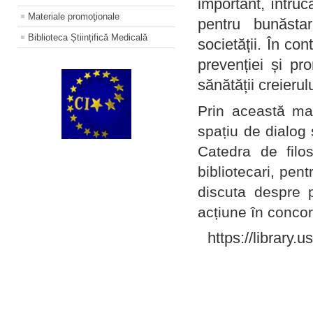
important, întruc
Materiale promoţionale
pentru bunăstar
Biblioteca Științifică Medicală
societății. În con
prevenției și pr
sănătății creierul
Prin această ma
spațiu de dialog 
Catedra de filo
bibliotecari, pent
discuta despre p
acțiune în concord
https://library.