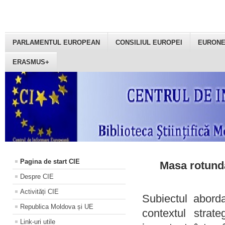
PARLAMENTUL EUROPEAN
CONSILIUL EUROPEI
EURON
ERASMUS+
Pagina de start CIE
Masa rotundă
Despre CIE
Activități CIE
Subiectul aborda
Republica Moldova și UE
contextul strat
Link-uri utile