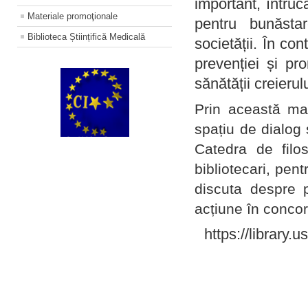
important, întruc
Materiale promoţionale
pentru bunăstar
Biblioteca Științifică Medicală
societății. În con
prevenției și pr
sănătății creierul
Prin această ma
spațiu de dialog 
Catedra de filo
bibliotecari, pent
discuta despre p
acțiune în concord
https://library.