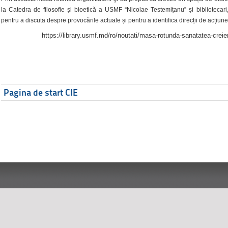
la Catedra de filosofie și bioetică a USMF “Nicolae Testemițanu” și bibliotecari,
pentru a discuta despre provocările actuale și pentru a identifica direcții de acțiune
https://library.usmf.md/ro/noutati/masa-rotunda-sanatatea-creier
Pagina de start CIE