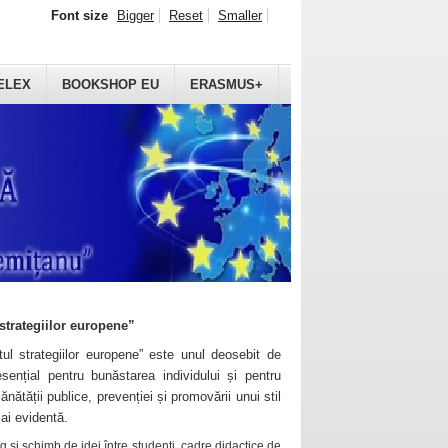
Font size
Bigger
Reset
Smaller
ELEX
BOOKSHOP EU
ERASMUS+
strategiilor europene”
ul strategiilor europene” este unul deosebit de
sențial pentru bunăstarea individului și pentru
ănătății publice, prevenției și promovării unui stil
mai evidentă.
 și schimb de idei între studenți, cadre didactice de