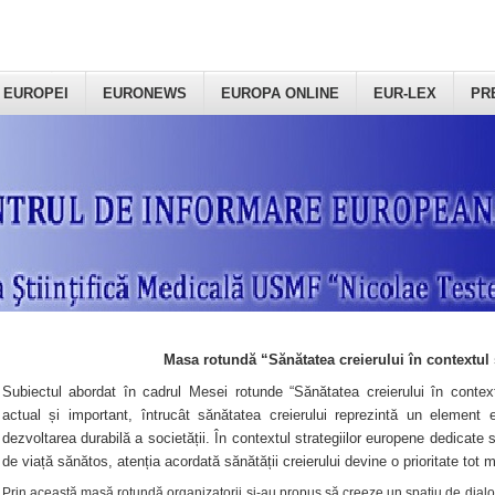
 EUROPEI
EURONEWS
EUROPA ONLINE
EUR-LEX
PR
Masa rotundă “Sănătatea creierului în contextul 
Subiectul abordat în cadrul Mesei rotunde “Sănătatea creierului în context
actual și important, întrucât sănătatea creierului reprezintă un element e
dezvoltarea durabilă a societății. În contextul strategiilor europene dedicate s
de viață sănătos, atenția acordată sănătății creierului devine o prioritate tot 
Prin această masă rotundă organizatorii şi-au propus să creeze un spațiu de dialog