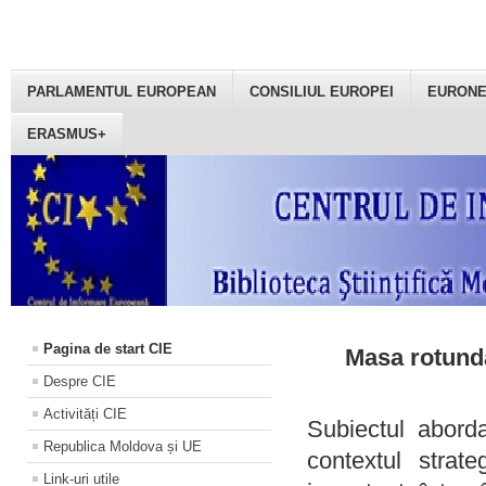
PARLAMENTUL EUROPEAN
CONSILIUL EUROPEI
EURON
ERASMUS+
Pagina de start CIE
Masa rotundă
Despre CIE
Activități CIE
Subiectul aborda
Republica Moldova și UE
contextul strat
Link-uri utile