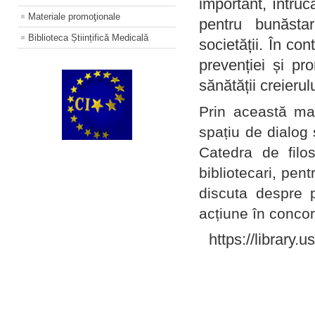
important, întruc
Materiale promoţionale
pentru bunăstar
Biblioteca Științifică Medicală
societății. În con
prevenției și pr
sănătății creierul
Prin această ma
spațiu de dialog 
Catedra de filo
bibliotecari, pent
discuta despre p
acțiune în concord
https://library.